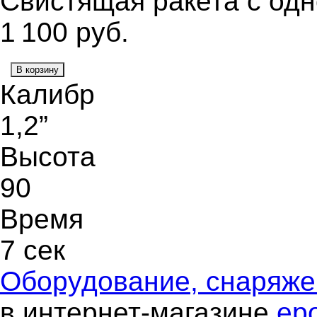
Свистящая ракета с одн
1 100
руб.
В корзину
Калибр
1,2”
Высота
90
Время
7 сек
Оборудование, снаряж
в интернет-магазине
ep